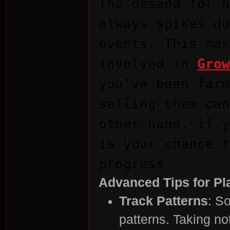
The demand for h
always spikes du
events. This mak
involved in
Grow
you’ve been farm
es
selling them can
other hand, if y
is your chance t
progress.
Advanced Tips for Pl
Track Patterns
: S
patterns. Taking n