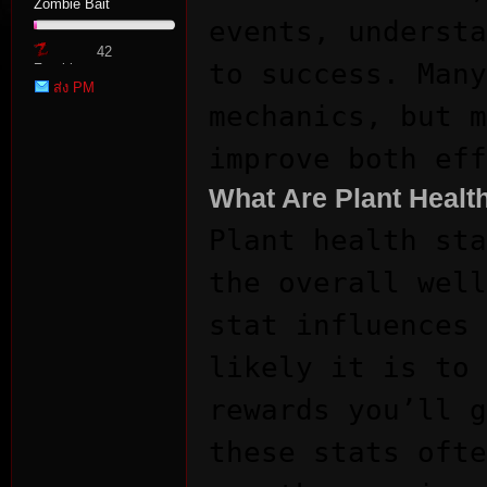
Zombie Bait
events, understa
42
to success. Many
Zombie
ส่ง PM
Point
mechanics, but m
improve both eff
What Are Plant Health
tat
Plant health sta
the overall well
stat influences 
likely it is to 
rewards you’ll g
io
these stats ofte