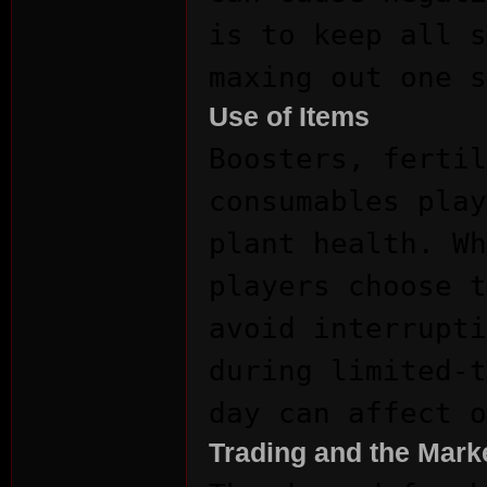
is to keep all s
r
maxing out one s
Use of Items
Boosters, fertil
consumables play
plant health. Wh
St
players choose 
avoid interrupti
during limited-t
day can affect o
Trading and the Mark
ori