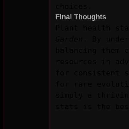
choices.
Final Thoughts
Plant health st
Garden
. By under
balancing them c
resources in adv
for consistent s
for rare evoluti
simply a thrivin
stats is the bes