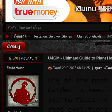
เว็บบอร์ด
Infestation: Survivor Stories
Clan Strongholds
U4G
Inf
»
›
›
›
U4GM - Ultimate Guide to Plant He
ดู:
548
|
ตอบกลับ:
3
Emberhush
โพสต์ 29-9-2025 08:14:25
|
ดูเฉพาะโพสต
One of the most
Garden
is keepin
you’re focusing 
rare evolutions,
es