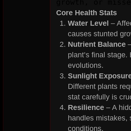
growth, or misse
Core Health Stats
Water Level
– Affe
causes stunted gro
n:
Nutrient Balance
–
plant’s final stage.
evolutions.
Sunlight Exposur
Different plants req
stat carefully is cru
Su
Resilience
– A hidd
handles mistakes, 
conditions.