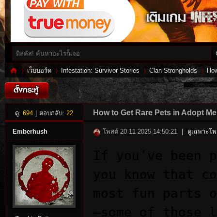
เว็บบอร์ด
Infestation: Survivor Stories
Clan Strongholds
How
Inf
»
›
›
›
How to Get Rare Pets in Adopt Me
ดู:
694
|
ตอบกลับ:
22
Emberhush
โพสต์ 20-11-2025 14:50:21
|
ดูเฉพาะโพส
If you’ve been p
you know that co
most fun parts o
—some of those l
es