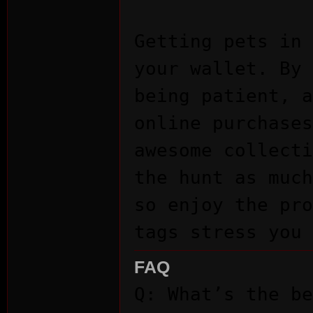
Getting pets in 
your wallet. By 
being patient, a
online purchases
awesome collecti
the hunt as much
so enjoy the pro
tags stress you 
FAQ
Q: What’s the be