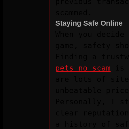
previous transac
scammed.
r
Staying Safe Online
When you decide 
game, safety sho
Finding a trust
pets no scam
is 
St
are lots of site
unbeatable price
Personally, I st
clear reputation
a history of saf
ori