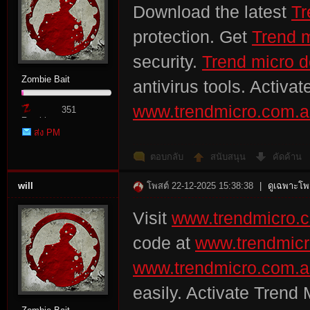
Download the latest
Tr
protection. Get
Trend 
security.
Trend micro 
Zombie Bait
antivirus tools. Activa
www.trendmicro.com.
351
Zombie
ส่ง PM
Point
ตอบกลับ
สนับสนุน
คัดค้าน
will
โพสต์ 22-12-2025 15:38:38
|
ดูเฉพาะโพส
Visit
www.trendmicro.
code at
www.trendmicr
www.trendmicro.com.au
easily. Activate Trend 