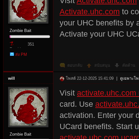
Visit
Activate.uhc.com
Activate.uhc.com
to co
your UHC benefits by a
Zombie Bait
Activate your UHC UCa
351
Zombie
ส่ง PM
Point
ตอบกลับ
สนับสนุน
คัดค้าน
will
โพสต์ 22-12-2025 15:41:09
|
ดูเฉพาะโพส
Visit
activate.uhc.com
card. Use
activate.uh
activation. Enter your 
UCard benefits. Start u
Zombie Bait
activate.uhc.com ucar