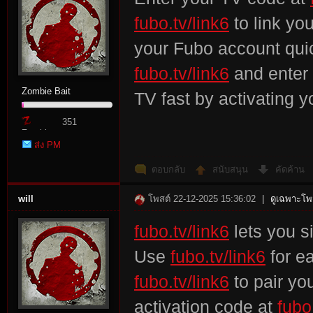
fubo.tv/link6
to link yo
your Fubo account quic
fubo.tv/link6
and enter 
Zombie Bait
TV fast by activating 
351
Zombie
ส่ง PM
Point
ตอบกลับ
สนับสนุน
คัดค้าน
will
โพสต์ 22-12-2025 15:36:02
|
ดูเฉพาะโพส
fubo.tv/link6
lets you s
Use
fubo.tv/link6
for ea
fubo.tv/link6
to pair yo
activation code at
fubo