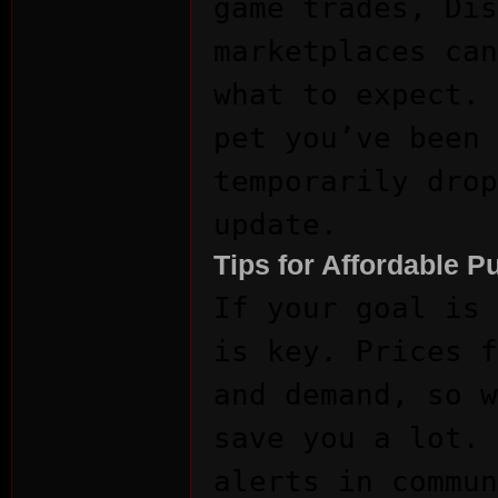
game trades, Dis
marketplaces can
what to expect. 
pet you’ve been 
n:
temporarily drop
update.
Tips for Affordable 
If your goal is
is key. Prices f
Su
and demand, so w
save you a lot. 
alerts in commun