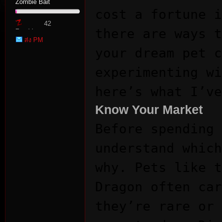
Zombie Bait
cost a fortune i
42
there are ways t
Zombie
ส่ง PM
Point
your dream pet c
experimenting wi
here’s what I’ve
tat
Know Your Market
Before spending 
understand which
why. Pets like t
Dragon often car
io
they’re rare or 