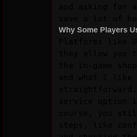
and asking for a
save a lot of he
Why Some Players Us
Platforms like U
they allow you t
es
the in-game shop
and what I like 
straightforward,
service option i
course, you stil
steps, like conf
and checking the