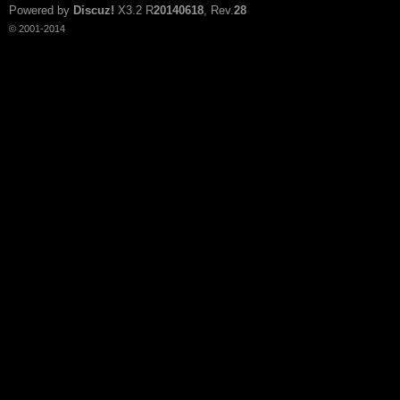
Powered by
Discuz!
X3.2
R
20140618
, Rev.
28
© 2001-2014
n:
Su