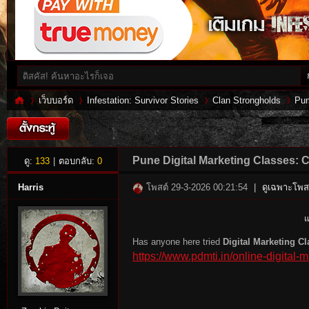
เว็บบอร์ด
Infestation: Survivor Stories
Clan Strongholds
Pun
Inf
»
›
›
›
Pune Digital Marketing Classes: C
ดู:
133
|
ตอบกลับ:
0
Harris
โพสต์ 29-3-2026 00:21:54
|
ดูเฉพาะโพสต
แ
Has anyone here tried
Digital Marketing C
https://www.pdmti.in/online-digital-
es