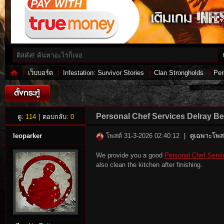
เว็บบอร์ด
Infestation: Survivor Stories
Clan Strongholds
Per
Inf
»
›
›
›
Personal Chef Services Delray B
ดู:
114
|
ตอบกลับ:
0
leoparker
โพสต์ 31-3-2026 02:40:12
|
ดูเฉพาะโพสต
We provide you a good
Personal Chef Servi
also clean the kitchen after finishing.
es