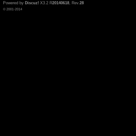
Powered by
Discuz!
X3.2
R
20140618
, Rev.
28
© 2001-2014
n:
Su