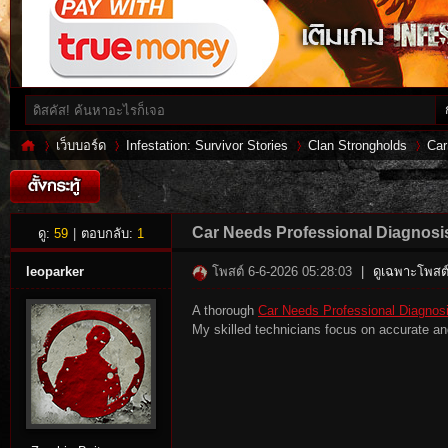
เว็บบอร์ด
Infestation: Survivor Stories
Clan Strongholds
Car
Inf
»
›
›
›
Car Needs Professional Diagnosi
ดู:
59
|
ตอบกลับ:
1
leoparker
โพสต์ 6-6-2026 05:28:03
|
ดูเฉพาะโพสต์
A thorough
Car Needs Professional Diagnos
My skilled technicians focus on accurate an
es