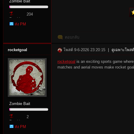
Zombie Bait
204
Zombie
ส่ง PM
Point
ตอบกลับ
rocketgoal
โพสต์ 9-6-2026 23:20:15
|
ดูเฉพาะโพสต์
tat
rocketgoal
is an exciting sports game where 
matches and aerial moves make rocket goal
Zombie Bait
io
2
Zombie
ส่ง PM
Point